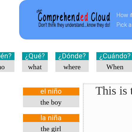
How i
Pick a
ién?
¿Qué?
¿Dónde?
¿Cuándo?
ho
what
where
When
This is
el niño
the boy
la niña
the girl