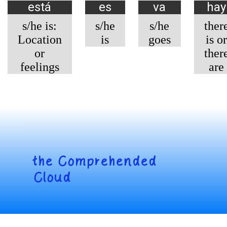
está
es
va
hay
s/he is:
s/he
s/he
ther
Location
is
goes
is or
or
ther
feelings
are
the
Comprehended
Cloud